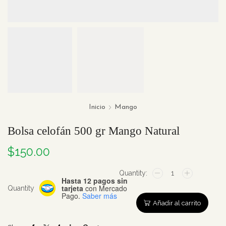
Inicio
Mango
Bolsa celofán 500 gr Mango Natural
$
150.00
Bolsa
Hasta 12 pagos sin
celofán
tarjeta
con Mercado
Quantity
500
Pago.
Saber más
gr
Añadir al carrito
Mango
Natural