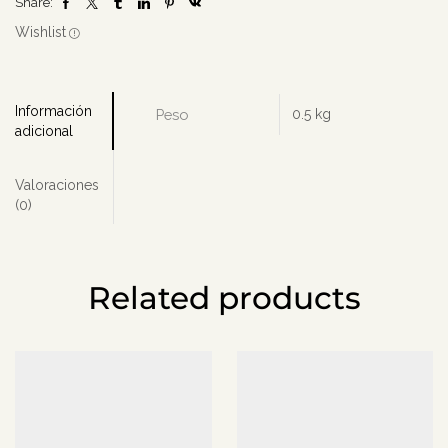
Share:
cantidad
Wishlist
Información
Peso
0.5 kg
adicional
Valoraciones
(0)
Related products