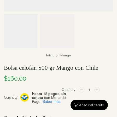
Inicio
Mango
Bolsa celofán 500 gr Mango con Chile
$
160.00
Bolsa
Hasta 12 pagos sin
celofán
tarjeta
con Mercado
Quantity
500
Pago.
Saber más
gr
Añadir al carrito
Mango
con