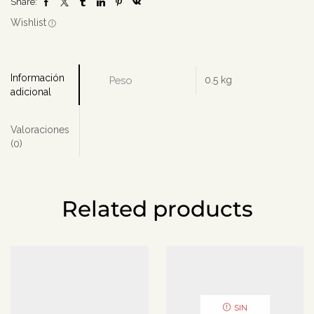
Share:
Chile
cantidad
Wishlist
Información
Peso
0.5 kg
adicional
Valoraciones
(0)
Related products
SIN