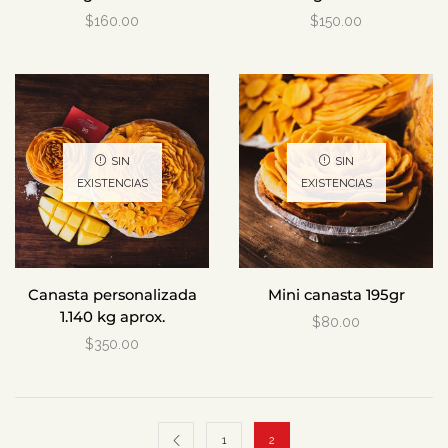
$
160.00
$
150.00
SIN
SIN
EXISTENCIAS
EXISTENCIAS
Canasta personalizada
Mini canasta 195gr
1.140 kg aprox.
$
80.00
$
350.00
1
2